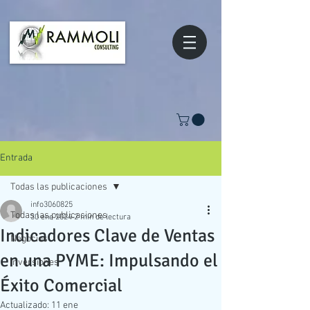
Entrada
Todas las publicaciones
info3060825
Todas las publicaciones
30 ene 2024
2 min de lectura
Indicadores Clave de Ventas
Negocios
en una PYME: Impulsando el
Inversiones
Éxito Comercial
Actualizado:
11 ene